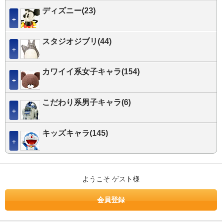
ディズニー(23)
＋
スタジオジブリ(44)
＋
カワイイ系女子キャラ(154)
＋
こだわり系男子キャラ(6)
＋
キッズキャラ(145)
＋
ようこそ ゲスト様
会員登録