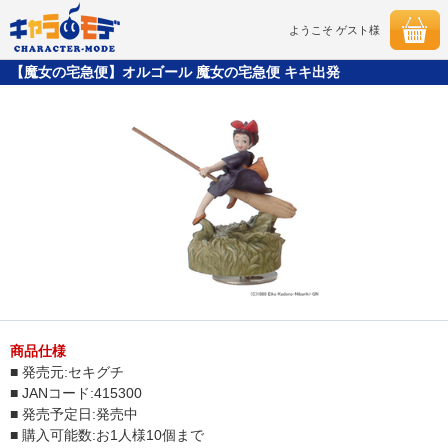
ようこそ ゲスト様
【魔女の宅急便】オルゴール 魔女の宅急便 キキ出発
商品仕様
■ 発売元:セキグチ
■ JANコード:415300
■ 発売予定日:発売中
■ 購入可能数:お1人様10個まで