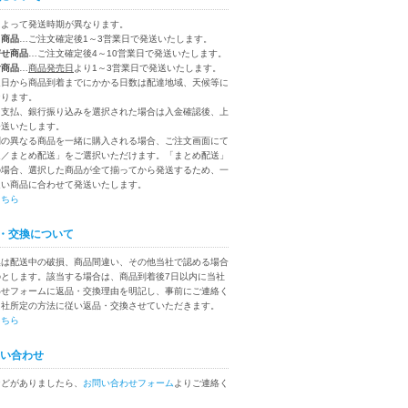
によって発送時期が異なります。
り商品
…ご注文確定後1～3営業日で発送いたします。
寄せ商品
…ご注文確定後4～10営業日で発送いたします。
付商品
…
商品発売日
より1～3営業日で発送いたします。
送日から商品到着までにかかる日数は配達地域、天候等に
なります。
ニ支払、銀行振り込みを選択された場合は入金確認後、上
発送いたします。
別の異なる商品を一緒に購入される場合、ご注文画面にて
送／まとめ配送」をご選択いただけます。「まとめ配送」
の場合、選択した商品が全て揃ってから発送するため、一
遅い商品に合わせて発送いたします。
こちら
・交換について
換は配送中の破損、商品間違い、その他当社で認める場合
のとします。該当する場合は、商品到着後7日以内に当社
わせフォームに返品・交換理由を明記し、事前にご連絡く
当社所定の方法に従い返品・交換させていただきます。
こちら
い合わせ
などがありましたら、
お問い合わせフォーム
よりご連絡く