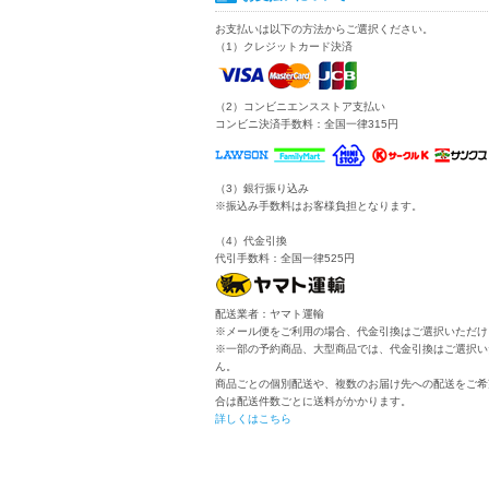
お支払いは以下の方法からご選択ください。
（1）クレジットカード決済
（2）コンビニエンスストア支払い
コンビニ決済手数料：全国一律315円
（3）銀行振り込み
※振込み手数料はお客様負担となります。
（4）代金引換
代引手数料：全国一律525円
配送業者：ヤマト運輸
※メール便をご利用の場合、代金引換はご選択いただけ
※一部の予約商品、大型商品では、代金引換はご選択い
ん。
商品ごとの個別配送や、複数のお届け先への配送をご希
合は配送件数ごとに送料がかかります。
詳しくはこちら