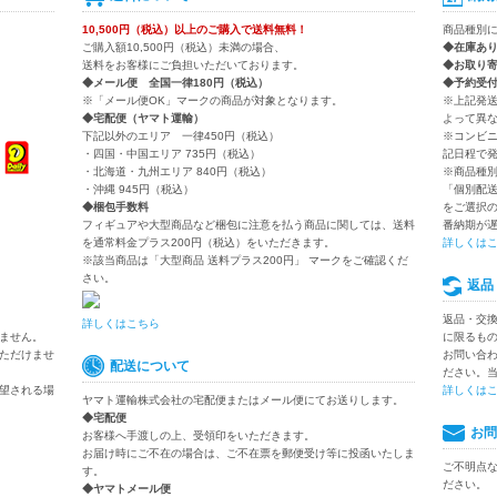
10,500円（税込）以上のご購入で送料無料！
商品種別
ご購入額10,500円（税込）未満の場合、
◆在庫あ
送料をお客様にご負担いただいております。
◆お取り
◆メール便 全国一律180円（税込）
◆予約受
※「メール便OK」マークの商品が対象となります。
※上記発
◆宅配便（ヤマト運輸）
よって異
下記以外のエリア 一律450円（税込）
※コンビ
・四国・中国エリア 735円（税込）
記日程で
・北海道・九州エリア 840円（税込）
※商品種
・沖縄 945円（税込）
「個別配
◆梱包手数料
をご選択
フィギュアや大型商品など梱包に注意を払う商品に関しては、送料
番納期が
を通常料金プラス200円（税込）をいただきます。
詳しくは
※該当商品は「大型商品 送料プラス200円」 マークをご確認くだ
さい。
返品
返品・交
詳しくはこちら
ません。
に限るも
ただけませ
お問い合
配送について
ださい。
望される場
詳しくは
ヤマト運輸株式会社の宅配便またはメール便にてお送りします。
◆宅配便
お問
お客様へ手渡しの上、受領印をいただきます。
お届け時にご不在の場合は、ご不在票を郵便受け等に投函いたしま
ご不明点
す。
ださい。
◆ヤマトメール便