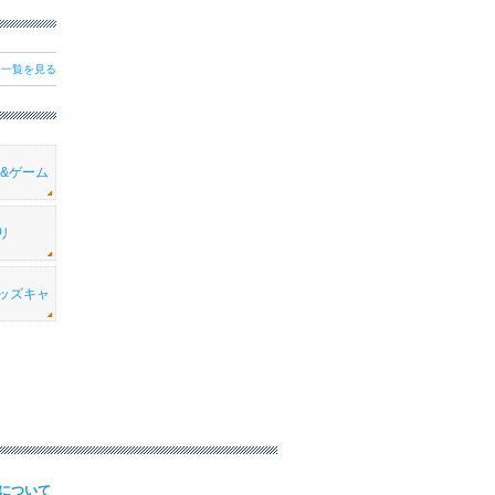
一覧を見る
メ&ゲーム
リ
ッズキャ
について