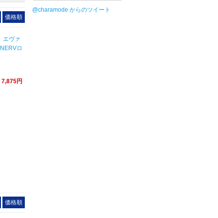
@charamode からのツイート
価格順
】エヴァ
NERVロ
7,875円
価格順