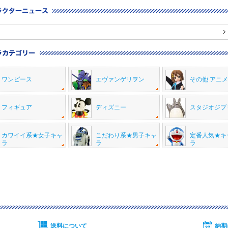
ワンピース
エヴァンゲリヲン
その他 アニ
フィギュア
ディズニー
スタジオジブ
カワイイ系★女子キャ
こだわり系★男子キャ
定番人気★キ
ラ
ラ
ラ
送料について
納期