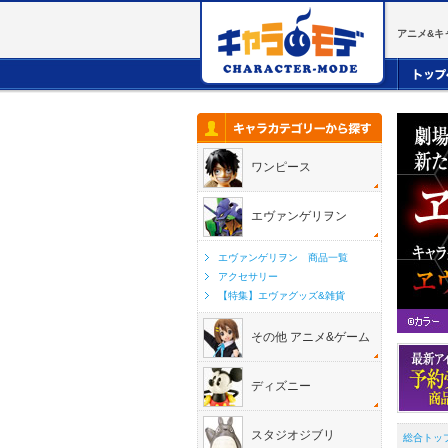
アニメ&キ
ワンピース
エヴァンゲリヲン
エヴァンゲリヲン 商品一覧
アクセサリー
【特集】エヴァグッズ&雑貨
その他 アニメ&ゲーム
ディズニー
スタジオジブリ
総合トッ