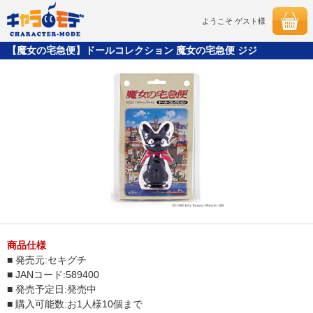
ようこそ ゲスト様
【魔女の宅急便】ドールコレクション 魔女の宅急便 ジジ
商品仕様
■ 発売元:セキグチ
■ JANコード:589400
■ 発売予定日:発売中
■ 購入可能数:お1人様10個まで