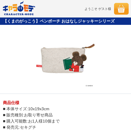
ようこそ ゲスト様
【くまのがっこう】ペンポーチ おはなしジャッキーシリーズ
商品仕様
■ 本体サイズ:10x19x3cm
■ 販売種別:お取り寄せ商品
■ 購入可能数:お1人様10個まで
■ 発売元:セキグチ