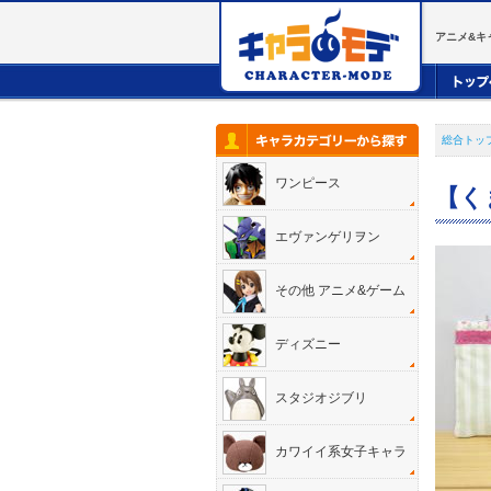
アニメ&キ
総合トッ
ワンピース
【く
エヴァンゲリヲン
その他 アニメ&ゲーム
ディズニー
スタジオジブリ
カワイイ系女子キャラ