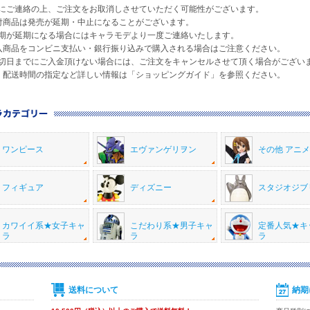
ご連絡の上、ご注文をお取消しさせていただく可能性がございます。
付商品は発売が延期・中止になることがございます。
が延期になる場合にはキャラモデより一度ご連絡いたします。
入商品をコンビニ支払い・銀行振り込みで購入される場合はご注意ください。
日までにご入金頂けない場合には、ご注文をキャンセルさせて頂く場合がござい
・配送時間の指定など詳しい情報は「ショッピングガイド」を参照ください。
ワンピース
エヴァンゲリヲン
その他 アニ
フィギュア
ディズニー
スタジオジブ
カワイイ系★女子キャ
こだわり系★男子キャ
定番人気★キ
ラ
ラ
ラ
送料について
納期