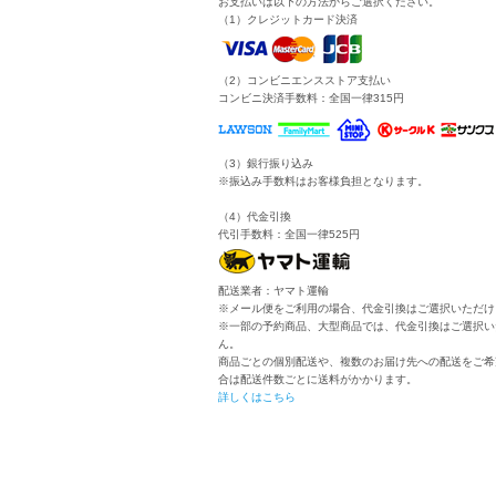
お支払いは以下の方法からご選択ください。
（1）クレジットカード決済
（2）コンビニエンスストア支払い
コンビニ決済手数料：全国一律315円
（3）銀行振り込み
※振込み手数料はお客様負担となります。
（4）代金引換
代引手数料：全国一律525円
配送業者：ヤマト運輸
※メール便をご利用の場合、代金引換はご選択いただけ
※一部の予約商品、大型商品では、代金引換はご選択い
ん。
商品ごとの個別配送や、複数のお届け先への配送をご希
合は配送件数ごとに送料がかかります。
詳しくはこちら