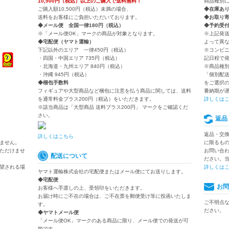
10,500円（税込）以上のご購入で送料無料！
商品種別
ご購入額10,500円（税込）未満の場合、
◆在庫あ
送料をお客様にご負担いただいております。
◆お取り
◆メール便 全国一律180円（税込）
◆予約受
※「メール便OK」マークの商品が対象となります。
※上記発
◆宅配便（ヤマト運輸）
よって異
下記以外のエリア 一律450円（税込）
※コンビ
・四国・中国エリア 735円（税込）
記日程で
・北海道・九州エリア 840円（税込）
※商品種
・沖縄 945円（税込）
「個別配
◆梱包手数料
をご選択
フィギュアや大型商品など梱包に注意を払う商品に関しては、送料
番納期が
を通常料金プラス200円（税込）をいただきます。
詳しくは
※該当商品は「大型商品 送料プラス200円」 マークをご確認くだ
さい。
返品
返品・交
詳しくはこちら
ません。
に限るも
ただけませ
お問い合
配送について
ださい。
望される場
詳しくは
ヤマト運輸株式会社の宅配便またはメール便にてお送りします。
◆宅配便
お問
お客様へ手渡しの上、受領印をいただきます。
お届け時にご不在の場合は、ご不在票を郵便受け等に投函いたしま
ご不明点
す。
ださい。
◆ヤマトメール便
「メール便OK」マークのある商品に限り、メール便での発送が可
能です。