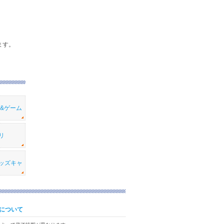
ます。
メ&ゲーム
リ
ッズキャ
について