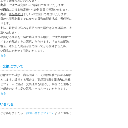
によって発送時期が異なります。
り商品
…ご注文確定後1～3営業日で発送いたします。
寄せ商品
…ご注文確定後4～10営業日で発送いたします。
付商品
…
商品発売日
より1～3営業日で発送いたします。
送日から商品到着までにかかる日数は配達地域、天候等に
なります。
ニ支払、銀行振り込みを選択された場合は入金確認後、上
発送いたします。
別の異なる商品を一緒に購入される場合、ご注文画面にて
送／まとめ配送」をご選択いただけます。「まとめ配送」
の場合、選択した商品が全て揃ってから発送するため、一
遅い商品に合わせて発送いたします。
こちら
・交換について
換は配送中の破損、商品間違い、その他当社で認める場合
のとします。該当する場合は、商品到着後7日以内に当社
わせフォームに返品・交換理由を明記し、事前にご連絡く
当社所定の方法に従い返品・交換させていただきます。
こちら
い合わせ
などがありましたら、
お問い合わせフォーム
よりご連絡く