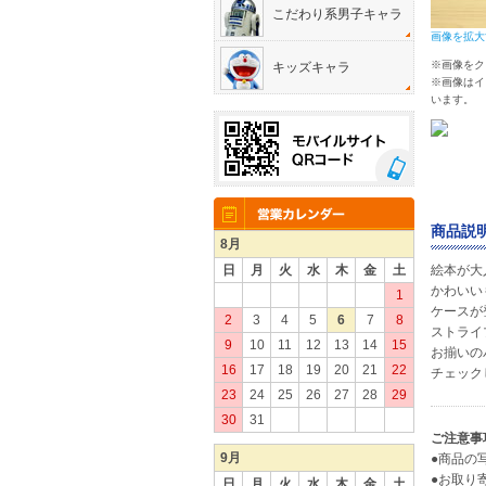
こだわり系男子キャラ
画像を拡大
※画像をク
キッズキャラ
※画像はイ
います。
商品説明
8月
日
月
火
水
木
金
土
絵本が大
かわいい
1
ケースが
2
3
4
5
6
7
8
ストライ
9
10
11
12
13
14
15
お揃いのバ
16
17
18
19
20
21
22
チェック
23
24
25
26
27
28
29
30
31
ご注意事
9月
●商品の
●お取り
日
月
火
水
木
金
土