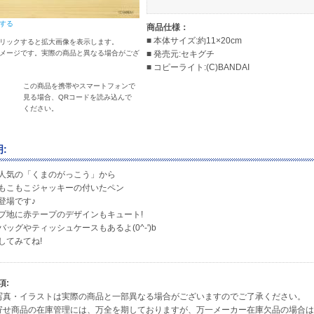
する
商品仕様：
■ 本体サイズ:約11×20cm
リックすると拡大画像を表示します。
メージです。実際の商品と異なる場合がござ
■ 発売元:セキグチ
■ コピーライト:(C)BANDAI
この商品を携帯やスマートフォンで
見る場合、QRコードを読み込んで
ください。
:
人気の「くまのがっこう」から
もこもこジャッキーの付いたペン
登場です♪
プ地に赤テープのデザインもキュート!
ッグやティッシュケースもあるよ(0^-')b
してみてね!
項:
写真・イラストは実際の商品と一部異なる場合がございますのでご了承ください。
寄せ商品の在庫管理には、万全を期しておりますが、万一メーカー在庫欠品の場合