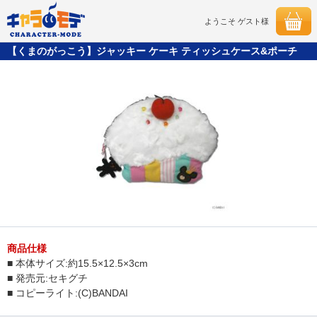
ようこそ ゲスト様
【くまのがっこう】ジャッキー ケーキ ティッシュケース&ポーチ
商品仕様
■ 本体サイズ:約15.5×12.5×3cm
■ 発売元:セキグチ
■ コピーライト:(C)BANDAI