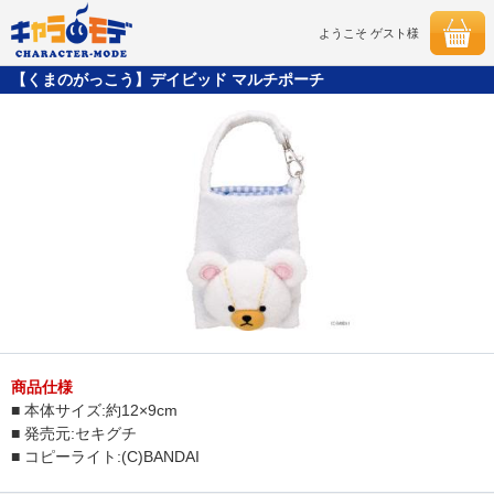
ようこそ ゲスト様
【くまのがっこう】デイビッド マルチポーチ
商品仕様
■ 本体サイズ:約12×9cm
■ 発売元:セキグチ
■ コピーライト:(C)BANDAI