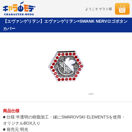
ようこそ ゲスト様
【エヴァンゲリヲン】エヴァンゲリヲン×SWANK NERVロゴボタン
カバー
商品仕様
■ 仕様:半透明の樹脂加工・縁にSWAROVSKI ELEMENTSを使用・
オリジナルBOX入り
■ 発売元:明光