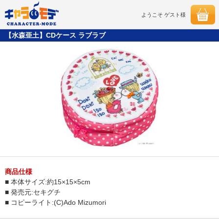
ようこそ ゲスト様
【水森亜土】CDケース ラブラブ
商品仕様
■ 本体サイズ:約15×15×5cm
■ 発売元:セキグチ
■ コピーライト:(C)Ado Mizumori