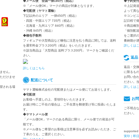
◆メール便 全国一律180円（税込）
◆予約受
※「メール便OK」マークの商品が対象となります。
※上記発
◆宅配便（ヤマト運輸）
よって異
下記以外のエリア 一律450円（税込）
※コンビ
・四国・中国エリア 735円（税込）
記日程で
・北海道・九州エリア 840円（税込）
※商品種
・沖縄 945円（税込）
「個別配
◆梱包手数料
をご選択
フィギュアや大型商品など梱包に注意を払う商品に関しては、送料
番納期が
を通常料金プラス200円（税込）をいただきます。
詳しくは
※該当商品は「大型商品 送料プラス200円」 マークをご確認くだ
さい。
返品
返品・交
詳しくはこちら
ません。
に限るも
ただけませ
お問い合
配送について
ださい。
望される場
詳しくは
ヤマト運輸株式会社の宅配便またはメール便にてお送りします。
◆宅配便
お問
お客様へ手渡しの上、受領印をいただきます。
お届け時にご不在の場合は、ご不在票を郵便受け等に投函いたしま
ご不明点
す。
ださい。
◆ヤマトメール便
「メール便OK」マークのある商品に限り、メール便での発送が可
能です。
※メール便をご希望のお客様は注意事項を必ずお読みいただき、ご
supported
了承のうえ、ご選択ください。
実印｜即日