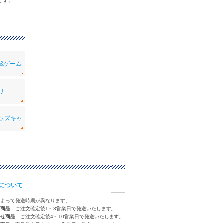
ます。
メ&ゲーム
リ
ッズキャ
について
によって発送時期が異なります。
り商品
…ご注文確定後1～3営業日で発送いたします。
寄せ商品
…ご注文確定後4～10営業日で発送いたします。