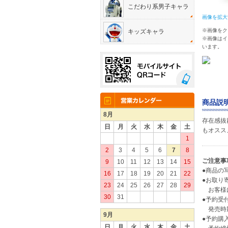
こだわり系男子キャラ
画像を拡大
※画像をク
キッズキャラ
※画像はイ
います。
商品説明
8月
存在感抜
日
月
火
水
木
金
土
もオスス
1
2
3
4
5
6
7
8
ご注意事
9
10
11
12
13
14
15
●商品の
16
17
18
19
20
21
22
●お取り
23
24
25
26
27
28
29
お客様に
30
31
●予約受
発売時期
9月
●予約購
日
月
火
水
木
金
土