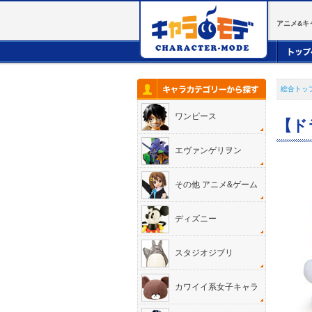
アニメ&キ
総合トッ
ワンピース
【ド
エヴァンゲリヲン
その他 アニメ&ゲーム
ディズニー
スタジオジブリ
カワイイ系女子キャラ