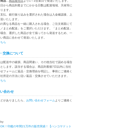
付商品
…
商品発売日
より1～3営業日で発送いたします。
送日から商品到着までにかかる日数は配達地域、天候等に
なります。
ニ支払、銀行振り込みを選択された場合は入金確認後、上
発送いたします。
別の異なる商品を一緒に購入される場合、ご注文画面にて
送／まとめ配送」をご選択いただけます。「まとめ配送」
の場合、選択した商品が全て揃ってから発送するため、一
遅い商品に合わせて発送いたします。
こちら
・交換について
換は配送中の破損、商品間違い、その他当社で認める場合
のとします。該当する場合は、商品到着後7日以内に当社
わせフォームに返品・交換理由を明記し、事前にご連絡く
当社所定の方法に従い返品・交換させていただきます。
こちら
い合わせ
などがありましたら、
お問い合わせフォーム
よりご連絡く
 by
OK！印鑑の年間21万件の販売実績！【ハンコヤドット