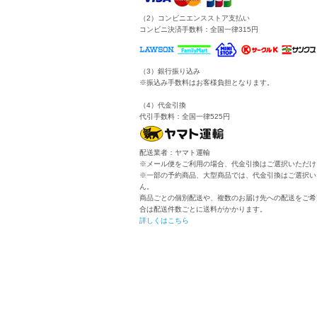
（2）コンビニエンスストア支払い
コンビニ決済手数料：全国一律315円
（3）銀行振り込み
※振込み手数料はお客様負担となります。
（4）代金引換
代引手数料：全国一律525円
配送業者：ヤマト運輸
※メール便をご利用の場合、代金引換はご選択いただけ
※一部の予約商品、大型商品では、代金引換はご選択い
ん。
商品ごとの個別配送や、複数のお届け先への配送をご希
合は配送件数ごとに送料がかかります。
詳しくはこちら