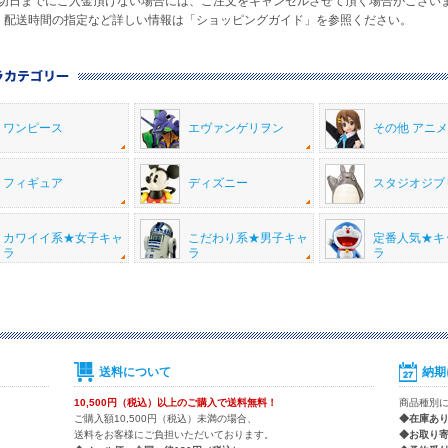
日までにご入金頂けない場合には、ご注文をキャンセルさせて頂く場合がござい
・配送時間の指定など詳しい情報は「ショッピングガイド」を参照ください。
ワンピース
エヴァンゲリヲン
その他 アニ
フィギュア
ディズニー
スタジオジブ
カワイイ系★女子キャ
こだわり系★男子キャ
定番人気★キ
ラ
ラ
ラ
送料について
納期
10,500円（税込）以上のご購入で送料無料！
商品種別
ご購入額10,500円（税込）未満の場合、
◆在庫あ
送料をお客様にご負担いただいております。
◆お取り