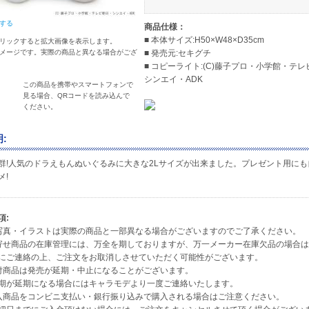
する
商品仕様：
■ 本体サイズ:H50×W48×D35cm
リックすると拡大画像を表示します。
メージです。実際の商品と異なる場合がござ
■ 発売元:セキグチ
■ コピーライト:(C)藤子プロ・小学館・テ
シンエイ・ADK
この商品を携帯やスマートフォンで
見る場合、QRコードを読み込んで
ください。
:
群!人気のドラえもんぬいぐるみに大きな2Lサイズが出来ました。プレゼント用にも
メ!
項:
写真・イラストは実際の商品と一部異なる場合がございますのでご了承ください。
寄せ商品の在庫管理には、万全を期しておりますが、万一メーカー在庫欠品の場合
ご連絡の上、ご注文をお取消しさせていただく可能性がございます。
付商品は発売が延期・中止になることがございます。
が延期になる場合にはキャラモデより一度ご連絡いたします。
入商品をコンビニ支払い・銀行振り込みで購入される場合はご注意ください。