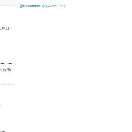
@charamode からのツイート
レビ朝日・
自分用に
は、