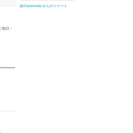
@charamode からのツイート
レビ朝日・
は、