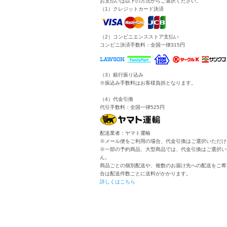
お支払いは以下の方法からご選択ください。
（1）クレジットカード決済
（2）コンビニエンスストア支払い
コンビニ決済手数料：全国一律315円
（3）銀行振り込み
※振込み手数料はお客様負担となります。
（4）代金引換
代引手数料：全国一律525円
配送業者：ヤマト運輸
※メール便をご利用の場合、代金引換はご選択いただけ
※一部の予約商品、大型商品では、代金引換はご選択い
ん。
商品ごとの個別配送や、複数のお届け先への配送をご希
合は配送件数ごとに送料がかかります。
詳しくはこちら