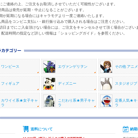
ご連絡の上、ご注文をお取消しさせていただく可能性がございます。
付商品は発売が延期・中止になることがございます。
が延期になる場合にはキャラモデより一度ご連絡いたします。
入商品をコンビニ支払い・銀行振り込みで購入される場合はご注意ください。
日までにご入金頂けない場合には、ご注文をキャンセルさせて頂く場合がござい
・配送時間の指定など詳しい情報は「ショッピングガイド」を参照ください。
ワンピース
エヴァンゲリヲン
その他 アニ
フィギュア
ディズニー
スタジオジブ
カワイイ系★女子キャ
こだわり系★男子キャ
定番人気★キ
ラ
ラ
ラ
送料について
納期