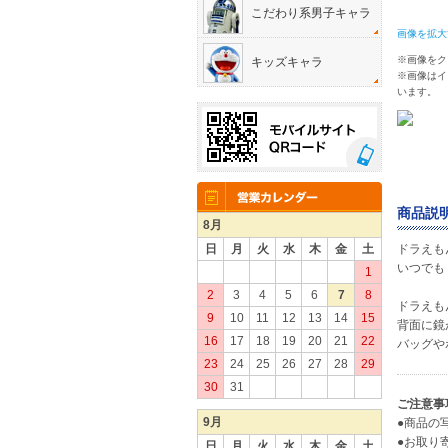
こだわり系男子キャラ
画像を拡大
※画像をク
キッズキャラ
※画像はイ
います。
商品説明
8月
日
月
火
水
木
金
土
ドラえも
いつでも
1
2
3
4
5
6
7
8
ドラえも
9
10
11
12
13
14
15
背面に鏡
16
17
18
19
20
21
22
バッグや
23
24
25
26
27
28
29
30
31
ご注意事
9月
●商品の
●お取り
日
月
火
水
木
金
土