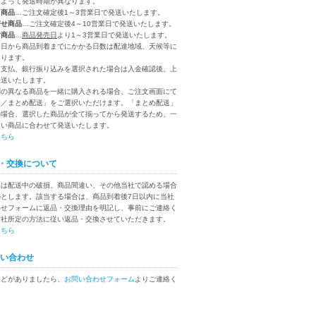
によって発送時期が異なります。
り商品
…ご注文確定後1～3営業日で発送いたします。
寄せ商品
…ご注文確定後4～10営業日で発送いたします。
付商品
…
商品発売日
より1～3営業日で発送いたします。
送日から商品到着までにかかる日数は配達地域、天候等に
なります。
ニ支払、銀行振り込みを選択された場合は入金確認後、上
発送いたします。
別の異なる商品を一緒に購入される場合、ご注文画面にて
送／まとめ配送」をご選択いただけます。「まとめ配送」
の場合、選択した商品が全て揃ってから発送するため、一
遅い商品に合わせて発送いたします。
こちら
・交換について
換は配送中の破損、商品間違い、その他当社で認める場合
のとします。該当する場合は、商品到着後7日以内に当社
わせフォームに返品・交換理由を明記し、事前にご連絡く
当社所定の方法に従い返品・交換させていただきます。
こちら
い合わせ
などがありましたら、
お問い合わせフォーム
よりご連絡く