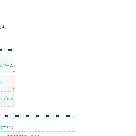
ます。
メ&ゲーム
リ
ッズキャ
について