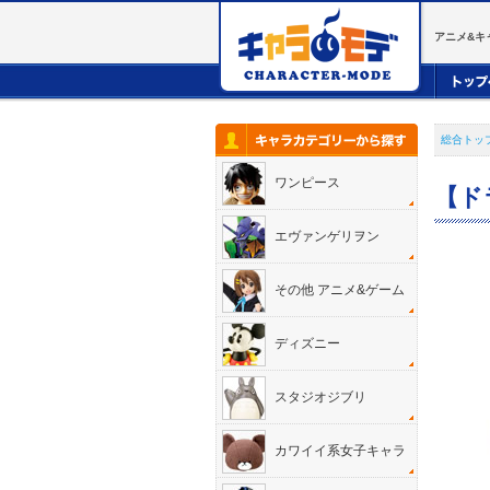
アニメ&キ
総合トッ
ワンピース
【ド
エヴァンゲリヲン
その他 アニメ&ゲーム
ディズニー
スタジオジブリ
カワイイ系女子キャラ