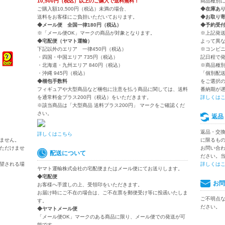
10,500円（税込）以上のご購入で送料無料！
商品種別
ご購入額10,500円（税込）未満の場合、
◆在庫あ
送料をお客様にご負担いただいております。
◆お取り
◆メール便 全国一律180円（税込）
◆予約受
※「メール便OK」マークの商品が対象となります。
※上記発
◆宅配便（ヤマト運輸）
よって異
下記以外のエリア 一律450円（税込）
※コンビ
・四国・中国エリア 735円（税込）
記日程で
・北海道・九州エリア 840円（税込）
※商品種
・沖縄 945円（税込）
「個別配
◆梱包手数料
をご選択
フィギュアや大型商品など梱包に注意を払う商品に関しては、送料
番納期が
を通常料金プラス200円（税込）をいただきます。
詳しくは
※該当商品は「大型商品 送料プラス200円」 マークをご確認くだ
さい。
返品
返品・交
詳しくはこちら
ません。
に限るも
ただけませ
お問い合
配送について
ださい。
望される場
詳しくは
ヤマト運輸株式会社の宅配便またはメール便にてお送りします。
◆宅配便
お問
お客様へ手渡しの上、受領印をいただきます。
お届け時にご不在の場合は、ご不在票を郵便受け等に投函いたしま
ご不明点
す。
ださい。
◆ヤマトメール便
「メール便OK」マークのある商品に限り、メール便での発送が可
能です。