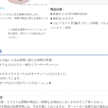
する
商品仕様：
■ 本体サイズ:H7×W8×D2cm
リックすると拡大画像を表示します。
メージです。実際の商品と異なる場合がござ
■ 発売元:セキグチ
■ コピーライト:(C)藤子プロ・小学館・テ
シンエイ・ADK
この商品を携帯やスマートフォンで
見る場合、QRコードを読み込んで
ください。
:
んのぬいぐるみ雑貨に新たな仲間が登場!
ドラえもんたちと一緒のミラーキーチェーン♪
んのキャラクターたちがキーチェーンになりました。
が付いています。
ポーチなどに付けていつでもいっしょ★
項:
写真・イラストは実際の商品と一部異なる場合がございますのでご了承ください。
寄せ商品の在庫管理には、万全を期しておりますが、万一メーカー在庫欠品の場合