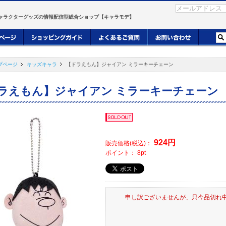
ャラクターグッズの情報配信型総合ショップ【キャラモデ】
プページ
キッズキャラ
【ドラえもん】ジャイアン ミラーキーチェーン
ラえもん】ジャイアン ミラーキーチェーン
924
円
販売価格(税込)：
ポイント：
8
pt
申し訳ございませんが、只今品切れ