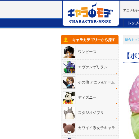
アニメ&キ
総合トッ
ワンピース
【ポ
エヴァンゲリヲン
その他 アニメ&ゲーム
ディズニー
スタジオジブリ
カワイイ系女子キャラ