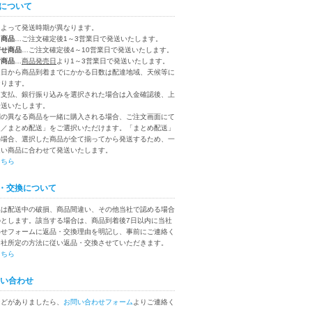
について
によって発送時期が異なります。
り商品
…ご注文確定後1～3営業日で発送いたします。
寄せ商品
…ご注文確定後4～10営業日で発送いたします。
付商品
…
商品発売日
より1～3営業日で発送いたします。
送日から商品到着までにかかる日数は配達地域、天候等に
なります。
ニ支払、銀行振り込みを選択された場合は入金確認後、上
発送いたします。
別の異なる商品を一緒に購入される場合、ご注文画面にて
送／まとめ配送」をご選択いただけます。「まとめ配送」
の場合、選択した商品が全て揃ってから発送するため、一
遅い商品に合わせて発送いたします。
こちら
・交換について
換は配送中の破損、商品間違い、その他当社で認める場合
のとします。該当する場合は、商品到着後7日以内に当社
わせフォームに返品・交換理由を明記し、事前にご連絡く
当社所定の方法に従い返品・交換させていただきます。
こちら
い合わせ
などがありましたら、
お問い合わせフォーム
よりご連絡く