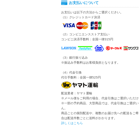
お支払いについて
お支払いは以下の方法からご選択ください。
（1）クレジットカード決済
（2）コンビニエンスストア支払い
コンビニ決済手数料：全国一律315円
（3）銀行振り込み
※振込み手数料はお客様負担となります。
（4）代金引換
代引手数料：全国一律525円
配送業者：ヤマト運輸
※メール便をご利用の場合、代金引換はご選択いただけ
※一部の予約商品、大型商品では、代金引換はご選択い
ん。
商品ごとの個別配送や、複数のお届け先への配送をご希
合は配送件数ごとに送料がかかります。
詳しくはこちら