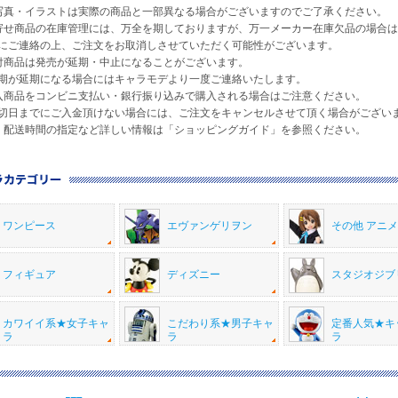
写真・イラストは実際の商品と一部異なる場合がございますのでご了承ください。
寄せ商品の在庫管理には、万全を期しておりますが、万一メーカー在庫欠品の場合
ご連絡の上、ご注文をお取消しさせていただく可能性がございます。
付商品は発売が延期・中止になることがございます。
が延期になる場合にはキャラモデより一度ご連絡いたします。
入商品をコンビニ支払い・銀行振り込みで購入される場合はご注意ください。
日までにご入金頂けない場合には、ご注文をキャンセルさせて頂く場合がござい
・配送時間の指定など詳しい情報は「ショッピングガイド」を参照ください。
ワンピース
エヴァンゲリヲン
その他 アニ
フィギュア
ディズニー
スタジオジブ
カワイイ系★女子キャ
こだわり系★男子キャ
定番人気★キ
ラ
ラ
ラ