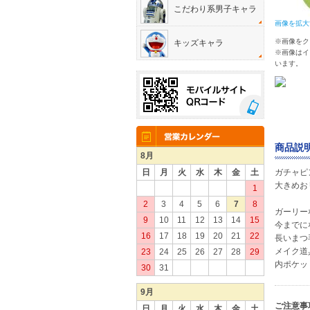
こだわり系男子キャラ
画像を拡大
※画像をク
キッズキャラ
※画像はイ
います。
商品説明
8月
日
月
火
水
木
金
土
ガチャピ
大きめお
1
2
3
4
5
6
7
8
ガーリー
9
10
11
12
13
14
15
今までに
16
17
18
19
20
21
22
長いまつ
メイク道
23
24
25
26
27
28
29
内ポケッ
30
31
9月
ご注意事
日
月
火
水
木
金
土