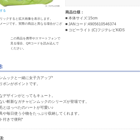
する
商品仕様：
■ 本体サイズ:15cm
リックすると拡大画像を表示します。
メージです。実際の商品と異なる場合がござ
■ JANコード:4905610546374
■ コピーライト:(C)フジテレビKIDS
この商品を携帯やスマートフォンで
見る場合、QRコードを読み込んで
ください。
:
ンムックと一緒に女子力アップ*
リボンがポイントです。
なデザインがとってもキュート。
ない斬新なガチャピンムックのシリーズが登場です。
毛とほっぺたのハートが可愛い♪
具や毎日使う小物をたっぷり収納してくれます。
ト付きで便利*
項: