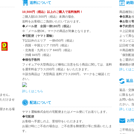
送料について
納期
10,500円（税込）以上のご購入で送料無料！
商品種別
ご購入額10,500円（税込）未満の場合、
◆在庫あ
送料をお客様にご負担いただいております。
◆お取り
◆メール便 全国一律180円（税込）
◆予約受
※「メール便OK」マークの商品が対象となります。
※上記発
◆宅配便（ヤマト運輸）
よって異
下記以外のエリア 一律450円（税込）
※コンビ
・四国・中国エリア 735円（税込）
記日程で
・北海道・九州エリア 840円（税込）
※商品種
・沖縄 945円（税込）
「個別配
◆梱包手数料
をご選択
フィギュアや大型商品など梱包に注意を払う商品に関しては、送料
番納期が
を通常料金プラス200円（税込）をいただきます。
詳しくは
※該当商品は「大型商品 送料プラス200円」 マークをご確認くだ
さい。
返品
返品・交
詳しくはこちら
ません。
に限るも
ただけませ
お問い合
配送について
ださい。
望される場
詳しくは
ヤマト運輸株式会社の宅配便またはメール便にてお送りします。
◆宅配便
お問
お客様へ手渡しの上、受領印をいただきます。
お届け時にご不在の場合は、ご不在票を郵便受け等に投函いたしま
ご不明点
す。