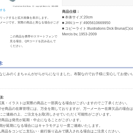
する
商品仕様：
■ 本体サイズ:20cm
リックすると拡大画像を表示します。
メージです。実際の商品と異なる場合がござ
■ JANコード:4905610669950
■ コピーライト:Illustrations Dick Bruna(C)co
Mercis bv, 1953-2009
この商品を携帯やスマートフォンで
見る場合、QRコードを読み込んで
ください。
:
なじみのくまちゃんががらがらになりました。布製なのでお子様に安心してお使い
項:
写真・イラストは実際の商品と一部異なる場合がございますのでご了承ください。
寄せ商品の在庫管理には、万全を期しておりますが、万一メーカー在庫欠品の場合
ご連絡の上、ご注文をお取消しさせていただく可能性がございます。
付商品は発売が延期・中止になることがございます。
が延期になる場合にはキャラモデより一度ご連絡いたします。
入商品をコンビニ支払い・銀行振り込みで購入される場合はご注意ください。