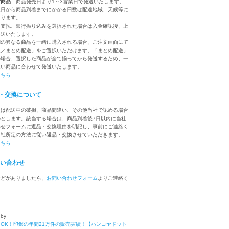
付商品
…
商品発売日
より1～3営業日で発送いたします。
送日から商品到着までにかかる日数は配達地域、天候等に
なります。
ニ支払、銀行振り込みを選択された場合は入金確認後、上
発送いたします。
別の異なる商品を一緒に購入される場合、ご注文画面にて
送／まとめ配送」をご選択いただけます。「まとめ配送」
の場合、選択した商品が全て揃ってから発送するため、一
遅い商品に合わせて発送いたします。
こちら
・交換について
換は配送中の破損、商品間違い、その他当社で認める場合
のとします。該当する場合は、商品到着後7日以内に当社
わせフォームに返品・交換理由を明記し、事前にご連絡く
当社所定の方法に従い返品・交換させていただきます。
こちら
い合わせ
などがありましたら、
お問い合わせフォーム
よりご連絡く
 by
OK！印鑑の年間21万件の販売実績！【ハンコヤドット