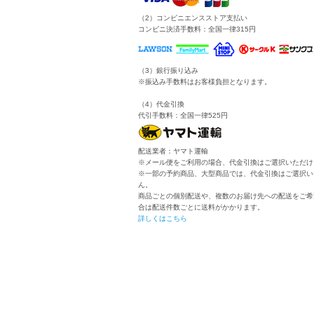
（2）コンビニエンスストア支払い
コンビニ決済手数料：全国一律315円
（3）銀行振り込み
※振込み手数料はお客様負担となります。
（4）代金引換
代引手数料：全国一律525円
配送業者：ヤマト運輸
※メール便をご利用の場合、代金引換はご選択いただけ
※一部の予約商品、大型商品では、代金引換はご選択い
ん。
商品ごとの個別配送や、複数のお届け先への配送をご希
合は配送件数ごとに送料がかかります。
詳しくはこちら