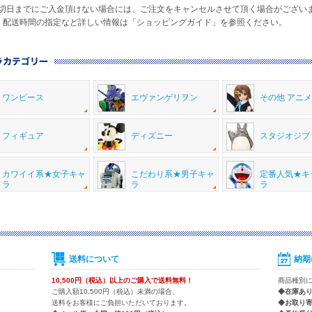
日までにご入金頂けない場合には、ご注文をキャンセルさせて頂く場合がござい
・配送時間の指定など詳しい情報は「ショッピングガイド」を参照ください。
ワンピース
エヴァンゲリヲン
その他 アニ
フィギュア
ディズニー
スタジオジブ
カワイイ系★女子キャ
こだわり系★男子キャ
定番人気★キ
ラ
ラ
ラ
送料について
納期
10,500円（税込）以上のご購入で送料無料！
商品種別
ご購入額10,500円（税込）未満の場合、
◆在庫あ
送料をお客様にご負担いただいております。
◆お取り