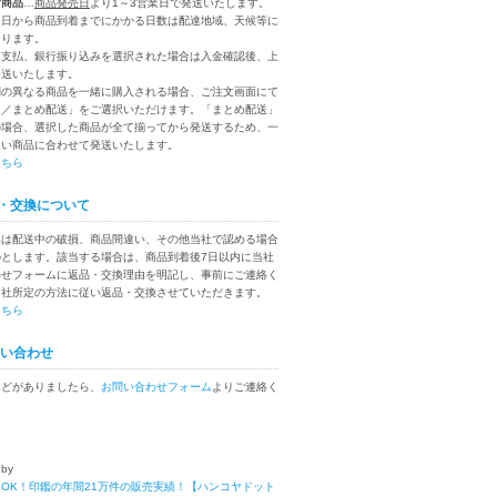
付商品
…
商品発売日
より1～3営業日で発送いたします。
送日から商品到着までにかかる日数は配達地域、天候等に
なります。
ニ支払、銀行振り込みを選択された場合は入金確認後、上
発送いたします。
別の異なる商品を一緒に購入される場合、ご注文画面にて
送／まとめ配送」をご選択いただけます。「まとめ配送」
の場合、選択した商品が全て揃ってから発送するため、一
遅い商品に合わせて発送いたします。
こちら
・交換について
換は配送中の破損、商品間違い、その他当社で認める場合
のとします。該当する場合は、商品到着後7日以内に当社
わせフォームに返品・交換理由を明記し、事前にご連絡く
当社所定の方法に従い返品・交換させていただきます。
こちら
い合わせ
などがありましたら、
お問い合わせフォーム
よりご連絡く
 by
OK！印鑑の年間21万件の販売実績！【ハンコヤドット