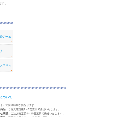
ます。
メ&ゲーム
リ
ッズキャ
について
によって発送時期が異なります。
り商品
…ご注文確定後1～3営業日で発送いたします。
寄せ商品
…ご注文確定後4～10営業日で発送いたします。