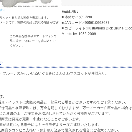
する
商品仕様：
■ 本体サイズ:13cm
リックすると拡大画像を表示します。
メージです。実際の商品と異なる場合がござ
■ JANコード:4905610668687
■ コピーライト:Illustrations Dick Bruna(C)co
Mercis bv, 1953-2009
この商品を携帯やスマートフォンで
見る場合、QRコードを読み込んで
ください。
:
・ブルーナのかわいいぬいぐるみにふわふわマスコットが仲間入り。
項:
写真・イラストは実際の商品と一部異なる場合がございますのでご了承ください。
寄せ商品の在庫管理には、万全を期しておりますが、万一メーカー在庫欠品の場合
ご連絡の上、ご注文をお取消しさせていただく可能性がございます。
付商品は発売が延期・中止になることがございます。
が延期になる場合にはキャラモデより一度ご連絡いたします。
入商品をコンビニ支払い・銀行振り込みで購入される場合はご注意ください。