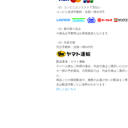
（2）コンビニエンスストア支払い
コンビニ決済手数料：全国一律315円
（3）銀行振り込み
※振込み手数料はお客様負担となります。
（4）代金引換
代引手数料：全国一律525円
配送業者：ヤマト運輸
※メール便をご利用の場合、代金引換はご選択いただけ
※一部の予約商品、大型商品では、代金引換はご選択い
ん。
商品ごとの個別配送や、複数のお届け先への配送をご希
合は配送件数ごとに送料がかかります。
詳しくはこちら