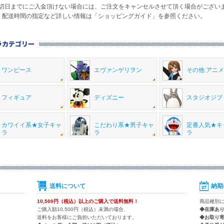
日までにご入金頂けない場合には、ご注文をキャンセルさせて頂く場合がござい
・配送時間の指定など詳しい情報は「ショッピングガイド」を参照ください。
ワンピース
エヴァンゲリヲン
その他 アニ
フィギュア
ディズニー
スタジオジブ
カワイイ系★女子キャ
こだわり系★男子キャ
定番人気★キ
ラ
ラ
ラ
送料について
納期
10,500円（税込）以上のご購入で送料無料！
商品種別
ご購入額10,500円（税込）未満の場合、
◆在庫あ
送料をお客様にご負担いただいております。
◆お取り