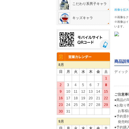
こだわり系男子キャラ
画像を拡大
※画像をク
キッズキャラ
※画像はイ
います。
商品説明
8月
日
月
火
水
木
金
土
ディック
1
2
3
4
5
6
7
8
9
10
11
12
13
14
15
ご注意事
16
17
18
19
20
21
22
●商品の
23
24
25
26
27
28
29
●お取り
お客様に
30
31
●予約受
9月
発売時期
●予約購
日
月
火
水
木
金
土