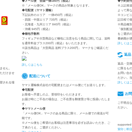
◆メール便 全国一律180円（税込）
◆予約受
※「メール便OK」マークの商品が対象となります。
※上記発
◆宅配便（ヤマト運輸）
よって異
下記以外のエリア 一律450円（税込）
※コンビ
・四国・中国エリア 735円（税込）
記日程で
・北海道・九州エリア 840円（税込）
※商品種
・沖縄 945円（税込）
「個別配
◆梱包手数料
をご選択
フィギュアや大型商品など梱包に注意を払う商品に関しては、送料
番納期が
を通常料金プラス200円（税込）をいただきます。
詳しくは
※該当商品は「大型商品 送料プラス200円」 マークをご確認くだ
さい。
返品
返品・交
詳しくはこちら
ません。
に限るも
ただけませ
お問い合
配送について
ださい。
望される場
詳しくは
ヤマト運輸株式会社の宅配便またはメール便にてお送りします。
◆宅配便
お問
お客様へ手渡しの上、受領印をいただきます。
お届け時にご不在の場合は、ご不在票を郵便受け等に投函いたしま
ご不明点
す。
ださい。
◆ヤマトメール便
「メール便OK」マークのある商品に限り、メール便での発送が可
能です。
※メール便をご希望のお客様は注意事項を必ずお読みいただき、ご
supported
了承のうえ、ご選択ください。
実印｜即日