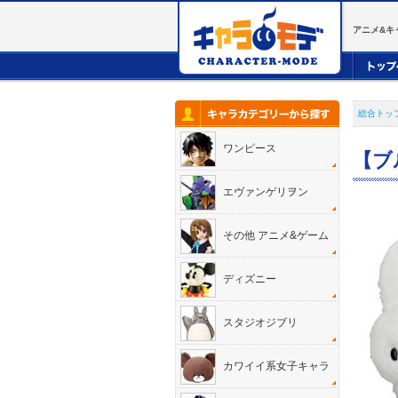
アニメ&キ
総合トッ
ワンピース
【ブ
エヴァンゲリヲン
その他 アニメ&ゲーム
ディズニー
スタジオジブリ
カワイイ系女子キャラ